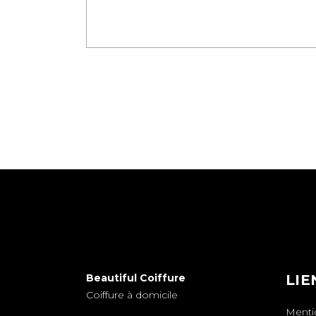
Beautiful Coiffure
LIE
Coiffure à domicile
Menti