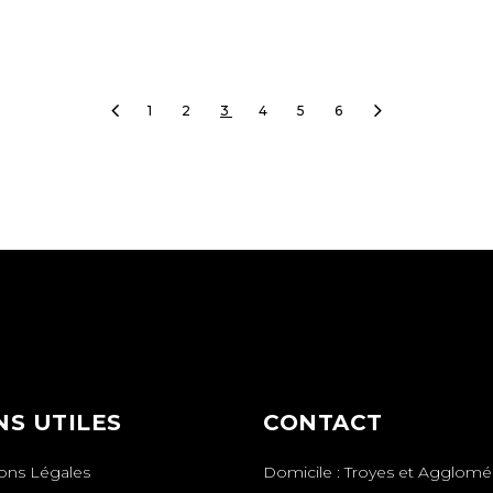
1
2
3
4
5
6
NS UTILES
CONTACT
ons Légales
Domicile : Troyes et Agglomé