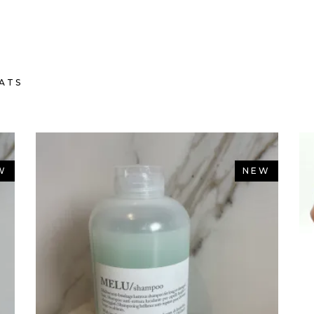
TATS
W
NEW