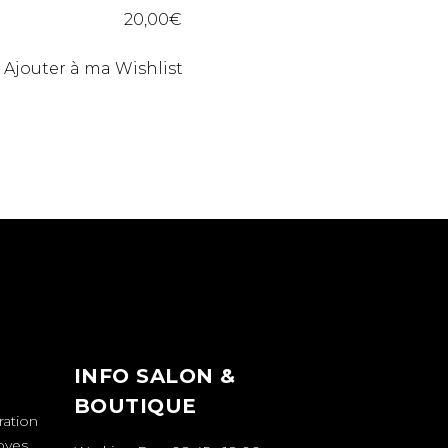
20,00
€
Ajouter à ma Wishlist
INFO SALON &
BOUTIQUE
ration
royes