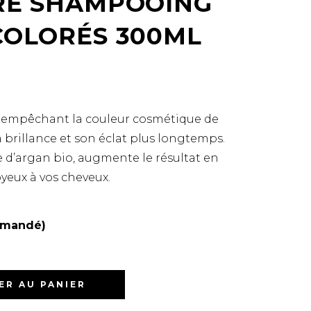
RE SHAMPOOING
COLORÉS 300ML
 empêchant la couleur cosmétique de
a brillance et son éclat plus longtemps.
e d’argan bio, augmente le résultat en
oyeux à vos cheveux.
mmandé)
ER AU PANIER