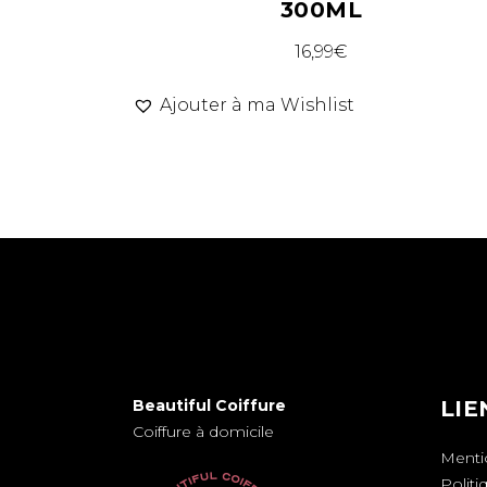
300ML
16,99
€
Ajouter à ma Wishlist
Beautiful Coiffure
LIE
Coiffure à domicile
Menti
Politi