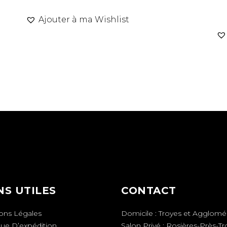
Ajouter à ma Wishlist
NS UTILES
CONTACT
ons Légales
Domicile : Troyes et Agglomé
que D’expédition
Salon Privé : Rosières-Près-T