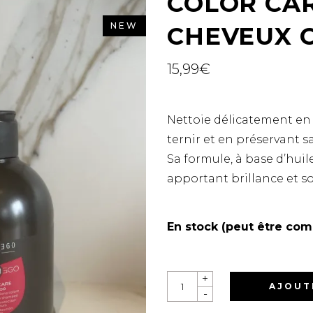
COLOR CA
NEW
CHEVEUX 
15,99
€
Nettoie délicatement en
ternir et en préservant s
Sa formule, à base d’huil
apportant brillance et s
En stock (peut être co
QUANTITY
+
AJOUT
-